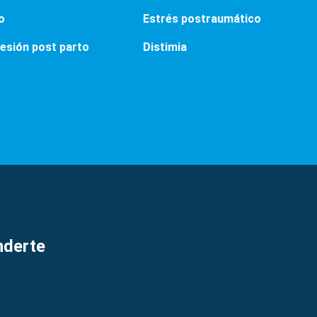
o
Estrés postraumático
esión post parto
Distimia
nderte