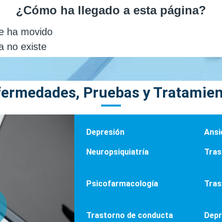
ermedades, Pruebas y Tratamie
Depresión
Ansi
Neuropsiquiatría
Tras
Psicofarmacología
Tras
Trastorno de conducta
Depr