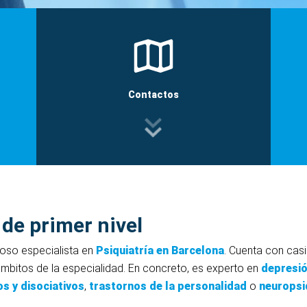
Contactos
 de primer nivel
gioso especialista en
Psiquiatría en Barcelona
. Cuenta con casi
mbitos de la especialidad. En concreto, es experto en
depresi
s y disociativos
,
trastornos de la personalidad
o
neuropsi